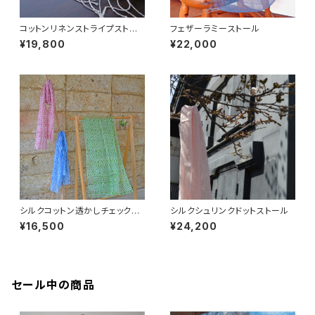
コットンリネンストライプストー
フェザーラミーストール
ル
¥19,800
¥22,000
シルクコットン透かしチェックプ
シルクシュリンクドットストール
リントストール-flower-
¥16,500
¥24,200
セール中の商品