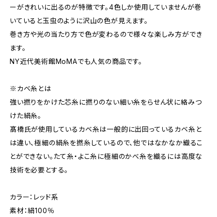
ーがきれいに出るのが特徴です。4色しか使用していませんが巻
いていると玉虫のように沢山の色が見えます。
巻き方や光の当たり方で色が変わるので様々な楽しみ方ができ
ます。
NY近代美術館MoMAでも人気の商品です。
※カベ糸とは
強い撚りをかけた芯糸に撚りのない細い糸をらせん状に絡みつ
けた絹糸。
髙橋氏が使用しているカベ糸は一般的に出回っているカベ糸と
は違い、極細の絹糸を撚糸しているので、他ではなかなか織るこ
とができない。たて糸・よこ糸に極細のかべ糸を織るには高度な
技術を必要とする。
カラー：レッド系
素材：絹100％