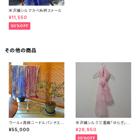
米沢織シルクカベ糸絣ストール
¥11,550
30%OFF
その他の商品
ウール×真綿ニードルパンチスト
米沢織シルク三重織「ゆらぎ」ス
ール
トール
¥55,000
¥26,950
30%OFF