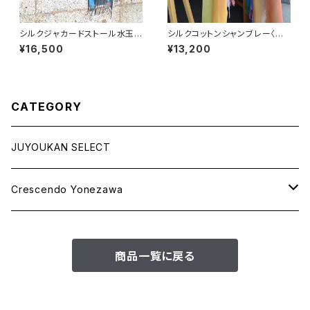
シルクジャカードストール水玉
シルクコットンシャンブレー〈ピ
柄
ーコック〉
¥16,500
¥13,200
CATEGORY
JUYOUKAN SELECT
Crescendo Yonezawa
STOLE SPRING＆SUMMER
商品一覧に戻る
STOLE AUTUMN＆WINTER