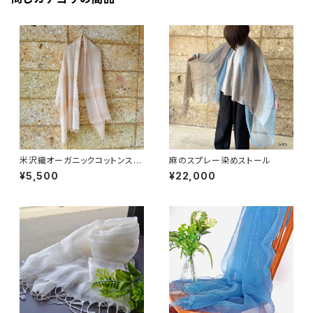
米沢織オーガニックコットンスト
麻のスプレー染めストール
ール
¥5,500
¥22,000