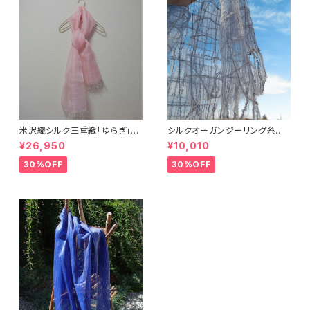
米沢織シルク三重織「ゆらぎ」ス
シルクオーガンジーリング糸チ
トール
ェックストール
¥26,950
¥10,010
30%OFF
30%OFF