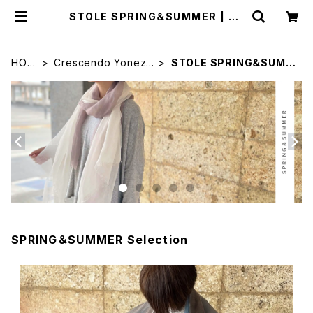
STOLE SPRING＆SUMMER | JU
YOUKAN
HOM
Crescendo Yoneza
STOLE SPRING＆SUMM
E
wa
ER
SPRING＆SUMMER Selection