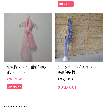
30%OFF
米沢織シルク三重織「ゆら
シルクウールプリントストー
ぎ」ストール
ル幾何学柄
¥26,950
¥27,500
30%OFF
SOLD OUT
CATEGORY