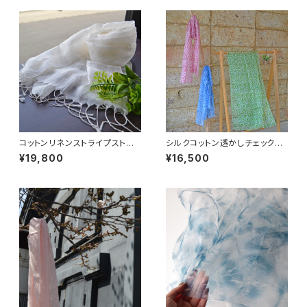
コットンリネンストライプストー
シルクコットン透かしチェックプ
ル
リントストール-flower-
¥19,800
¥16,500