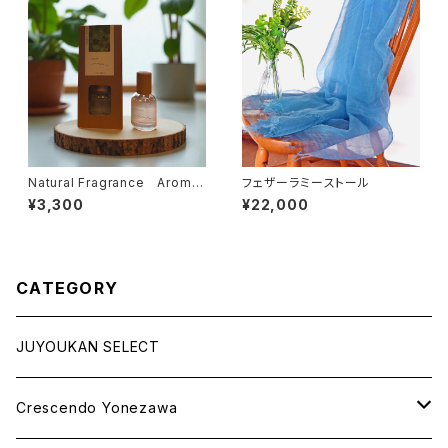
Natural Fragrance Aroma
フェザーラミーストール
Spray
¥3,300
¥22,000
CATEGORY
JUYOUKAN SELECT
Crescendo Yonezawa