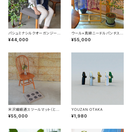
パシュミナシルクオーガンジース
ウール×真綿ニードルパンチスト
トール
ール
¥44,000
¥55,000
米沢織緞通スツールマット〈とり
YOUZAN OTAKA
とはな〉
¥55,000
¥1,980