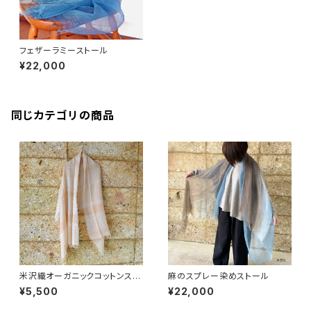
フェザーラミーストール
¥22,000
同じカテゴリの商品
米沢織オーガニックコットンスト
麻のスプレー染めストール
ール
¥5,500
¥22,000