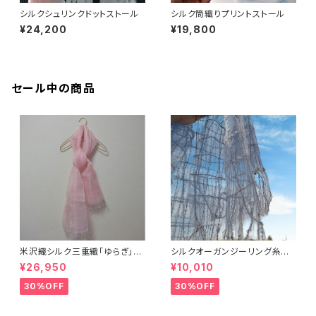
シルクシュリンクドットストール
シルク筒織りプリントストール
¥24,200
¥19,800
セール中の商品
米沢織シルク三重織「ゆらぎ」ス
シルクオーガンジーリング糸チ
トール
ェックストール
¥26,950
¥10,010
30%OFF
30%OFF