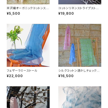
米沢織オーガニックコットンスト
コットンリネンストライプストー
ール
ル
¥5,500
¥19,800
フェザーラミーストール
シルクコットン透かしチェックプ
リントストール-flower-
¥22,000
¥16,500