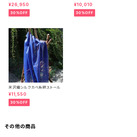
トール
ェックストール
¥26,950
¥10,010
30%OFF
30%OFF
米沢織シルクカベ糸絣ストール
¥11,550
30%OFF
その他の商品