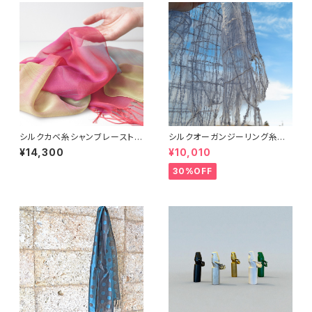
シルクカベ糸シャンブレーストー
シルクオーガンジーリング糸チ
ル
ェックストール
¥14,300
¥10,010
30%OFF