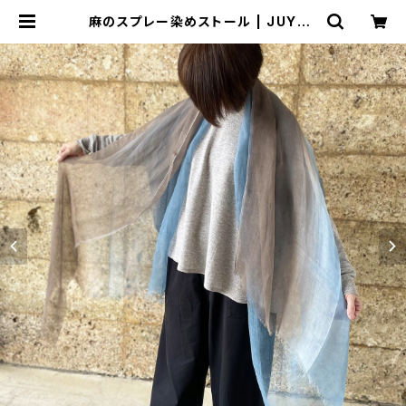
麻のスプレー染めストール | JUYOU
KAN