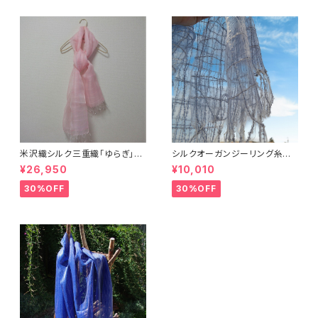
米沢織シルク三重織「ゆらぎ」ス
シルクオーガンジーリング糸チ
トール
ェックストール
¥26,950
¥10,010
30%OFF
30%OFF