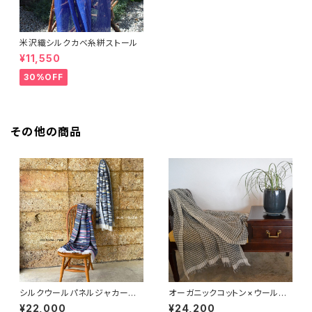
米沢織シルクカベ糸絣ストール
¥11,550
30%OFF
その他の商品
シルクウールパネルジャカード
オーガニックコットン×ウール千
ストール
鳥格子ストール
¥22,000
¥24,200